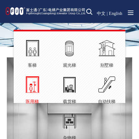
中文
|
English
客梯
观光梯
别墅梯
医用梯
载货梯
自动扶梯
杂物梯