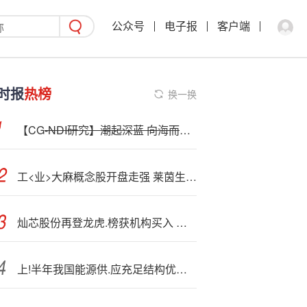
公众号
电子报
客户端
时报
热榜
换一换
【CG
-NDI研究】潮起深蓝 向海而兴——解读“十五五”海洋强国建设图景
工<业>大麻概念股开盘走强 莱茵生物涨停
灿芯股份再登龙虎.榜获机构买入 发布异动公告经营正常
上!半年我国能源供.应充足结构优化 能源投资“向绿向新”聚集