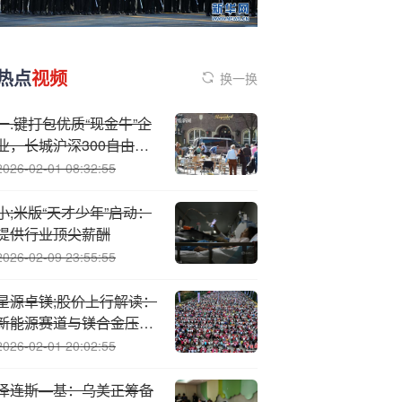
热点
视频
换一换
一.键打包优质“现金牛”企
业，长城沪深300自由现
金流指数正在发行中
2026-02-01 08:32:55
小;米版“天才少年”启动：
提供行业顶尖薪酬
2026-02-09 23:55:55
星源卓镁;股价上行解读：
新能源赛道与镁合金压铸
技术共振
2026-02-01 20:02:55
泽连斯—基：乌美正筹备