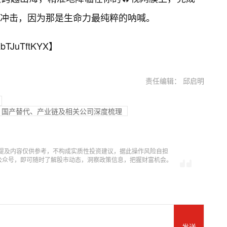
冲击，因为那是生命力最纯粹的呐喊。
bTJuTftKYX
】
责任编辑： 邱启明
现状、国产替代、产业链及相关公司深度梳理
提及内容仅供参考，不构成实质性投资建议，据此操作风险自担
信公众号，即可随时了解股市动态，洞察政策信息，把握财富机会。
发送