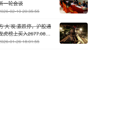
新一轮会谈
2026-02-10 20:35:55
方‘大’炭:素跌停，沪股通
龙虎榜上买入2677.08万
元，卖出7317.05万元
2026-01-26 18:01:55