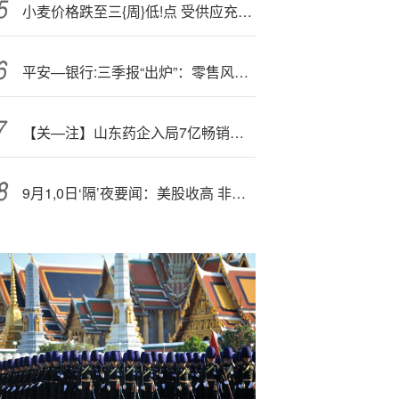
小麦价格跌至三{周}低!点 受供应充足和需求担忧影响
平安—银行:三季报“出炉”：零售风险正出清，对公支撑规模增长
【关—注】山东药企入局7亿畅销止吐药
9月1,0日‘隔’夜要闻：美股收高 非农数据大幅下修 油价上涨 黄金创新高后回落 苹果发布iPhone17系列