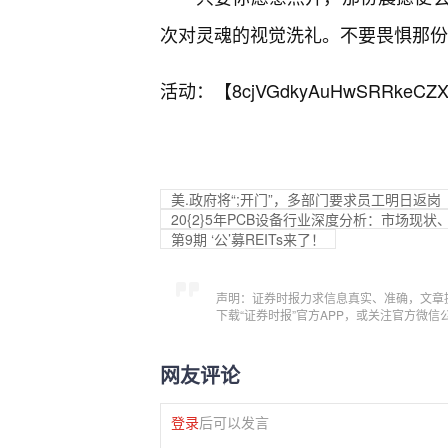
次对灵魂的视觉洗礼。不要畏惧那份
活动：【
8cjVGdkyAuHwSRRkeCZX
美.政府将“;开门”，多部门要求员工明日返岗
20{2}5年PCB设备行业深度分析：市场
第9期 ‘公’募REITs来了！
声明：证券时报力求信息真实、准确，文章
下载“证券时报”官方APP，或关注官方微
网友评论
登录
后可以发言